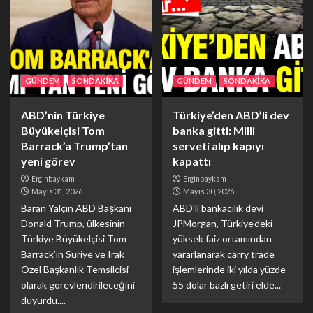
GÜNDEM
SONDAKİKA
GÜNDEM
SONDAKİKA
ABD’nin Türkiye
Türkiye’den ABD’li dev
Büyükelçisi Tom
banka gitti: Milli
Barrack’a Trump’tan
serveti alıp kapıyı
yeni görev
kapattı
Erginbaykam
Erginbaykam
Mayıs 31, 2026
Mayıs 30, 2026
Baran Yalçın ABD Başkanı
ABD'li bankacılık devi
Donald Trump, ülkesinin
JPMorgan, Türkiye'deki
Türkiye Büyükelçisi Tom
yüksek faiz ortamından
Barrack’ın Suriye ve Irak
yararlanarak carry trade
Özel Başkanlık Temsilcisi
işlemlerinde iki yılda yüzde
olarak görevlendirileceğini
55 dolar bazlı getiri elde...
duyurdu....