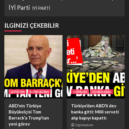
İYİ Parti
İYİ PARTİ
İLGİNİZİ ÇEKEBİLİR
GÜNDEM
SONDAKİKA
GÜNDEM
SONDAKİKA
ABD’nin Türkiye
Türkiye’den ABD’li dev
Büyükelçisi Tom
banka gitti: Milli serveti
Barrack’a Trump’tan
alıp kapıyı kapattı
yeni görev
Erginbaykam