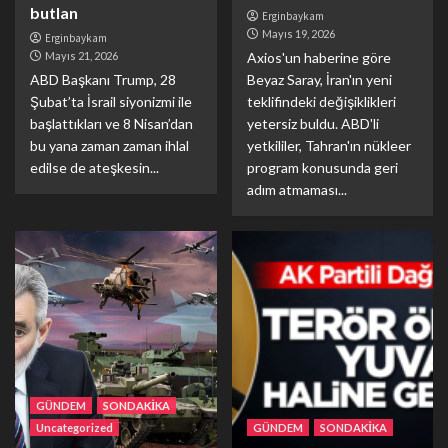
butlan
Erginbaykam
Mayıs 19, 2026
Erginbaykam
Mayıs 21, 2026
Axios'un haberine göre
ABD Başkanı Trump, 28
Beyaz Saray, İran'ın yeni
Şubat’ta İsrail siyonizmi ile
teklifindeki değişiklikleri
başlattıkları ve 8 Nisan’dan
yetersiz buldu. ABD'li
bu yana zaman zaman ihlal
yetkililer, Tahran'ın nükleer
edilse de ateşkesin...
program konusunda geri
adım atmaması...
GÜNDEM
SONDAKİKA
Uncategorized
GÜNDEM
SONDAKİKA