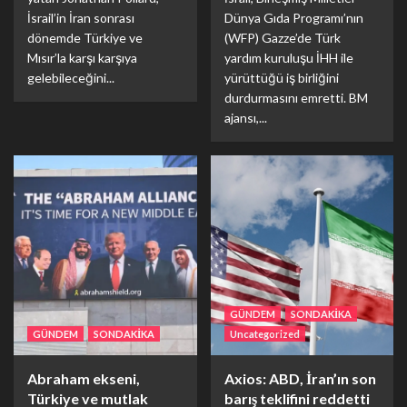
İsrail’in İran sonrası
Dünya Gıda Programı’nın
dönemde Türkiye ve
(WFP) Gazze’de Türk
Mısır’la karşı karşıya
yardım kuruluşu İHH ile
gelebileceğini...
yürüttüğü iş birliğini
durdurmasını emretti. BM
ajansı,...
GÜNDEM
SONDAKİKA
GÜNDEM
SONDAKİKA
Uncategorized
Abraham ekseni,
Axios: ABD, İran’ın son
Türkiye ve mutlak
barış teklifini reddetti