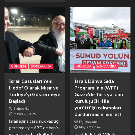
GÜNDEM
SONDAKİKA
GÜNDEM
SONDAKİKA
İsrail Casusları Yeni
İsrail, Dünya Gıda
Hedef Olarak Mısır ve
Programı’nın (WFP)
Türkiye’yi Göstermeye
Gazze’de Türk yardım
Başladı
kuruluşu İHH ile
yürüttüğü çalışmaları
Erginbaykam
durdurmasını emretti
Mayıs 26, 2026
İsrail adına casusluk yaptığı
Erginbaykam
gerekçesiyle ABD’de hapis
Mayıs 23, 2026
yatan Jonathan Pollard,
İsrail, Birleşmiş Milletler