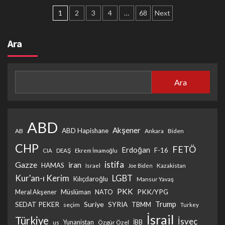
Yazı
1
2
3
4
…
68
Next
sayfalaması
Ara
Ara
ABD
Akşener
ABD Hapishane
AB
Ankara
Biden
CHP
FETÖ
Erdoğan
F-16
CIA
DEAŞ
Ekrem İmamoğlu
istifa
Gazze
iran
HAMAS
Kazakistan
Israel
Joe Biden
Kur'an-ı Kerim
LGBT
Kılıçdaroğlu
Mansur Yavaş
PKK
PKK/YPG
Müslüman
Meral Akşener
NATO
Trump
Suriye
SEDAT PEKER
SYRIA
seçim
TBMM
Turkey
İsrail
Türkiye
İsveç
İBB
Yunanistan
Özgür Özel
us