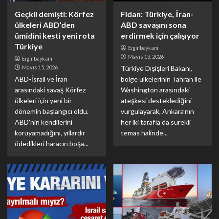
Geçkil demişti: Körfez
Fidan: Türkiye, İran-
ülkeleri ABD’den
ABD savaşını sona
ümidini kesti yeni rota
erdirmek için çalışıyor
Türkiye
Erginbaykam
Mayıs 13, 2026
Erginbaykam
Mayıs 15, 2026
Türkiye Dışişleri Bakanı,
ABD-İsrail ve İran
bölge ülkelerinin Tahran ile
arasındaki savaş Körfez
Washington arasındaki
ülkeleri için yeni bir
ateşkesi desteklediğini
dönemin başlangıcı oldu.
vurgulayarak, Ankara’nın
ABD'nin kendilerini
her iki tarafla da sürekli
koruyamadığını, yıllardır
temas halinde...
ödedikleri haracın boşa...