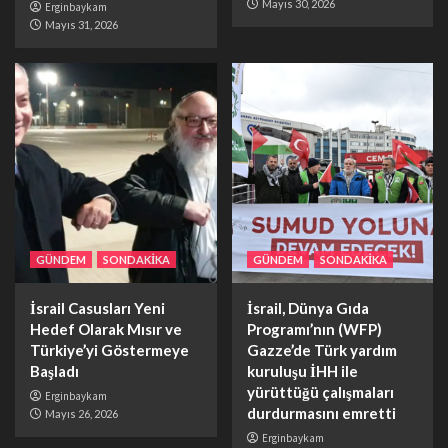
Mayıs 30, 2026
Erginbaykam
Mayıs 31, 2026
GÜNDEM
SONDAKİKA
GÜNDEM
SONDAKİKA
İsrail Casusları Yeni
İsrail, Dünya Gıda
Hedef Olarak Mısır ve
Programı’nın (WFP)
Türkiye’yi Göstermeye
Gazze’de Türk yardım
Başladı
kuruluşu İHH ile
yürüttüğü çalışmaları
Erginbaykam
durdurmasını emretti
Mayıs 26, 2026
Erginbaykam