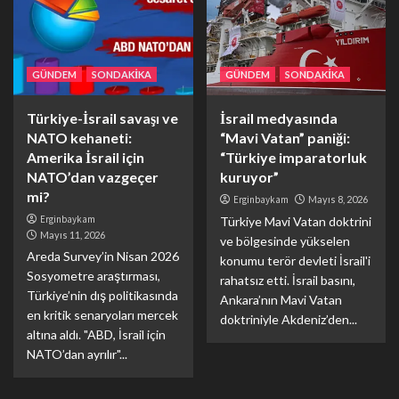
GÜNDEM
SONDAKİKA
GÜNDEM
SONDAKİKA
Türkiye-İsrail savaşı ve
İsrail medyasında
NATO kehaneti:
“Mavi Vatan” paniği:
Amerika İsrail için
“Türkiye imparatorluk
NATO’dan vazgeçer
kuruyor”
mi?
Erginbaykam
Mayıs 8, 2026
Erginbaykam
Türkiye Mavi Vatan doktrini
Mayıs 11, 2026
ve bölgesinde yükselen
Areda Survey’in Nisan 2026
konumu terör devleti İsrail'i
Sosyometre araştırması,
rahatsız etti. İsrail basını,
Türkiye’nin dış politikasında
Ankara’nın Mavi Vatan
en kritik senaryoları mercek
doktriniyle Akdeniz’den...
altına aldı. "ABD, İsrail için
NATO’dan ayrılır"...