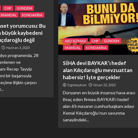
CHP
GÜNDEM
SKANDAL
SONDAKİKA
yaset yorumcusu: Bu
n büyük kaybedeni
ıçdaroğlu değil
ABD SIZMASI
CHP
GÜNDEM
Haziran 3, 2023
SKANDAL
SONDAKİKA
radyo programında, 28
zenlenen ve
SİHA devi BAYKAR’ı hedef
nı Recep Tayyip
alan Kılıçdaroğlu mevzuattan
ni bir başarısıyla
habersiz! İşte gerçekler
çime ilişkin çarpıcı
Erginbaykam
Nisan 22, 2023
...
Dünyanın en büyük insansız hava aracı
ihraç eden firması BAYKAR’ı hedef
alan 6’lı masanın cumhurbaşkanı adayı
Kemal Kılıçdaroğlu’nun savunma
sanayiindeki...