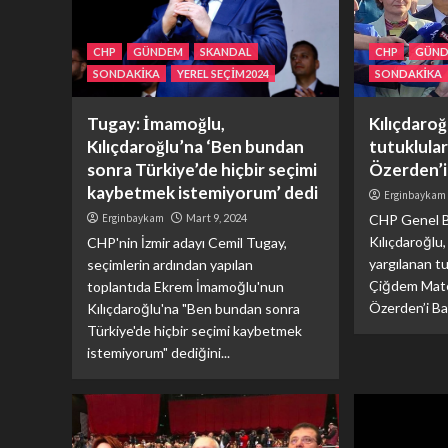
CHP
GÜNDEM
SKANDAL
CHP
GÜN
SONDAKİKA
YEREL SEÇİM2024
SONDAKİKA
Tugay: İmamoğlu,
Kılıçdaroğ
Kılıçdaroğlu’na ‘Ben bundan
tutuklular
sonra Türkiye’de hiçbir seçimi
Özerden’i 
kaybetmek istemiyorum’ dedi
Erginbaykam
Erginbaykam
Mart 9, 2024
CHP Genel B
Kılıçdaroğlu
CHP'nin İzmir adayı Cemil Tugay,
yargılanan tu
seçimlerin ardından yapılan
Çiğdem Mat
toplantıda Ekrem İmamoğlu'nun
Özerden’i Ba
Kılıçdaroğlu'na "Ben bundan sonra
Türkiye'de hiçbir seçimi kaybetmek
istemiyorum" dediğini...