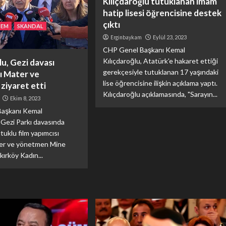
Kılıçdaroğlu tutuklanan imam
hatip lisesi öğrencisine destek
çıktı
DEM
SKANDAL
Erginbaykam
Eylül 23, 2023
CHP Genel Başkanı Kemal
Kılıçdaroğlu, Atatürk'e hakaret ettiği
lu, Gezi davası
gerekçesiyle tutuklanan 17 yaşındaki
ı Mater ve
lise öğrencisine ilişkin açıklama yaptı.
ziyaret etti
Kılıçdaroğlu açıklamasında, "Sarayın...
Ekim 8, 2023
aşkanı Kemal
, Gezi Parkı davasında
tuklu film yapımcısı
er ve yönetmen Mine
kırköy Kadın...