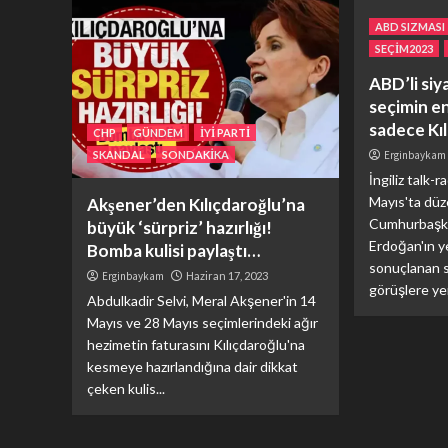
ABD SIZMASI
SEÇİM2023
ABD’li si
seçimin e
sadece Kıl
CHP
GÜNDEM
İYİ PARTİ
SKANDAL
SONDAKİKA
Erginbaykam
İngiliz talk-
Mayıs'ta dü
Akşener’den Kılıçdaroğlu’na
Cumhurbaşka
büyük ‘sürpriz’ hazırlığı!
Erdoğan'ın ye
Bomba kulisi paylaştı…
sonuçlanan se
Erginbaykam
Haziran 17, 2023
görüşlere yer
Abdulkadir Selvi, Meral Akşener'in 14
Mayıs ve 28 Mayıs seçimlerindeki ağır
hezimetin faturasını Kılıçdaroğlu'na
kesmeye hazırlandığına dair dikkat
çeken kulis...