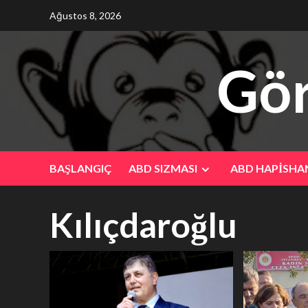
Skip
Ağustos 8, 2026
to
content
Gör
BAŞLANGIÇ
ABD SIZMASI
ABD HAPİSHA
Kılıçdaroğlu