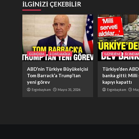
İLGİNİZİ ÇEKEBİLİR
GÜNDEM
SONDAKİKA
GÜNDEM
SONDAK
ABD’nin Türkiye Büyükelçisi
Türkiye’den ABD’
Tom Barrack’a Trump’tan
banka gitti: Milli
yeni görev
kapıyı kapattı
Erginbaykam
Mayıs 31, 2026
Erginbaykam
May