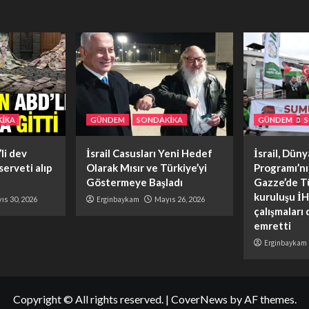
İKA
GÜNDEM
SONDAKİKA
GÜNDEM
li dev
İsrail Casusları Yeni Hedef
İsrail, Dün
 serveti alıp
Olarak Mısır ve Türkiye’yi
Programı’n
Göstermeye Başladı
Gazze’de T
kuruluşu İH
ıs 30, 2026
Erginbaykam
Mayıs 26, 2026
çalışmaları
emretti
Erginbaykam
Copyright © All rights reserved.
|
CoverNews
by AF themes.