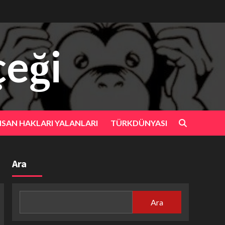
eği
NSAN HAKLARI YALANLARI
TÜRKDÜNYASI
Ara
Ara