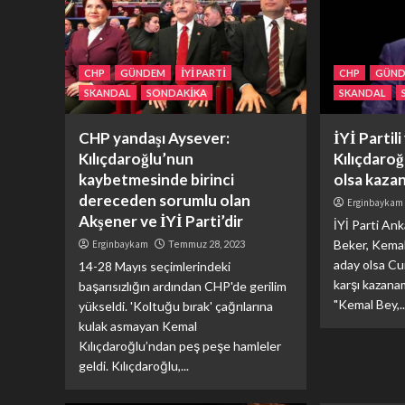
CHP
GÜNDEM
İYİ PARTİ
CHP
GÜN
SKANDAL
SONDAKİKA
SKANDAL
CHP yandaşı Aysever:
İYİ Partil
Kılıçdaroğlu’nun
Kılıçdaroğ
kaybetmesinde birinci
olsa kaza
dereceden sorumlu olan
Erginbaykam
Akşener ve İYİ Parti’dir
İYİ Parti Ank
Beker, Kemal
Erginbaykam
Temmuz 28, 2023
aday olsa C
14-28 Mayıs seçimlerindeki
karşı kazana
başarısızlığın ardından CHP'de gerilim
"Kemal Bey,..
yükseldi. 'Koltuğu bırak' çağrılarına
kulak asmayan Kemal
Kılıçdaroğlu’ndan peş peşe hamleler
geldi. Kılıçdaroğlu,...