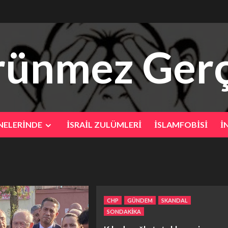
ünmez Gerç
NELERİNDE
İSRAİL ZULÜMLERİ
İSLAMFOBİSİ
İ
CHP
GÜNDEM
SKANDAL
SONDAKİKA