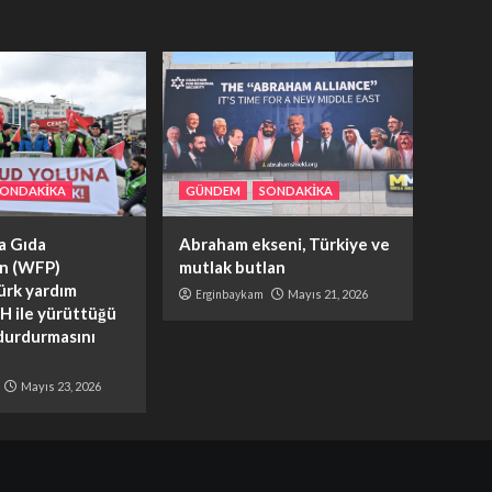
SONDAKİKA
GÜNDEM
SONDAKİKA
ya Gıda
Abraham ekseni, Türkiye ve
ın (WFP)
mutlak butlan
ürk yardım
Erginbaykam
Mayıs 21, 2026
H ile yürüttüğü
 durdurmasını
Mayıs 23, 2026