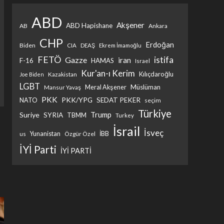
ABD
Akşener
ABD Hapishane
AB
Ankara
CHP
Erdoğan
Biden
CIA
DEAŞ
Ekrem İmamoğlu
FETÖ
istifa
Gazze
iran
F-16
HAMAS
Israel
Kur'an-ı Kerim
Kılıçdaroğlu
Kazakistan
Joe Biden
LGBT
Müslüman
Meral Akşener
Mansur Yavaş
PKK
PKK/YPG
SEDAT PEKER
NATO
seçim
Türkiye
Trump
Suriye
SYRIA
TBMM
Turkey
İsrail
İsveç
İBB
Yunanistan
Özgür Özel
us
İYİ Parti
İYİ PARTİ