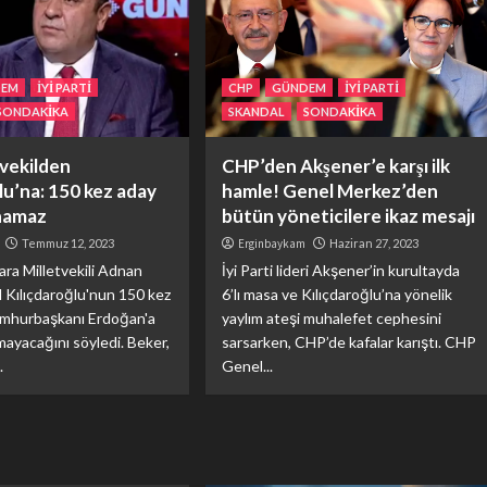
DEM
İYİ PARTİ
CHP
GÜNDEM
İYİ PARTİ
SONDAKİKA
SKANDAL
SONDAKİKA
i vekilden
CHP’den Akşener’e karşı ilk
lu’na: 150 kez aday
hamle! Genel Merkez’den
namaz
bütün yöneticilere ikaz mesajı
Temmuz 12, 2023
Erginbaykam
Haziran 27, 2023
ara Milletvekili Adnan
İyi Parti lideri Akşener’in kurultayda
 Kılıçdaroğlu'nun 150 kez
6’lı masa ve Kılıçdaroğlu’na yönelik
umhurbaşkanı Erdoğan'a
yaylım ateşi muhalefet cephesini
mayacağını söyledi. Beker,
sarsarken, CHP’de kafalar karıştı. CHP
.
Genel...