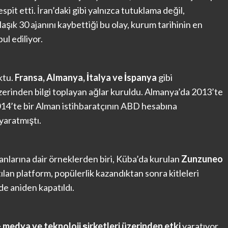
spit etti. İran’daki gibi yalnızca tutuklama değil,
aşık 30 ajanını kaybettiği bu olay, kurum tarihinin en
ul ediliyor.
ktu.
Fransa, Almanya, İtalya ve İspanya
gibi
üzerinden bilgi toplayan ağlar kuruldu. Almanya’da 2013’te
14’te bir Alman istihbaratçının ABD hesabına
yaratmıştı.
anlarına dair örneklerden biri, Küba’da kurulan
Zunzuneo
ılan platform, popülerlik kazandıktan sonra kitleleri
e aniden kapatıldı.
e
medya ve teknoloji şirketleri üzerinden etki
yaratıyor.