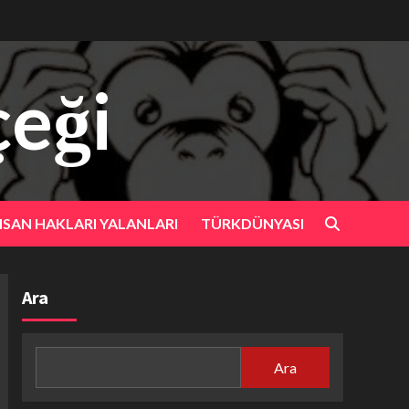
eği
NSAN HAKLARI YALANLARI
TÜRKDÜNYASI
Ara
Ara