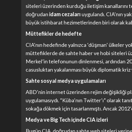
siteleri üzerinden kurduğu iletişim kanallarını te
doğrudan
idam cezaları
uygulandı. CIA’nın yakl
büyük istihbarat hezimetlerinden biri olarak kab
Müttefikler de hedefte
CIA’nın hedefinde yalnızca ‘düşman’ ülkeler yo
müttefiklerde de sahte haber ve hobi siteleri 
Merkel’in telefonunun dinlenmesi, ardından 20
casusluktan yakalanması büyük diplomatik kriz 
Sahte sosyal medya uygulamaları
ABD’nin internet üzerinden rejim değişikliği pl
uygulamasıydı. “Küba’nın Twitter’ı” olarak tanıt
sokağa dökmek için tasarlanmıştı. Ancak 2012’d
Medya ve Big Tech içinde CIA izleri
Bugün CIA, doğrudan sahte web siteleri yerin