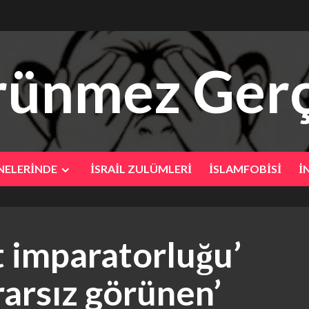
ünmez Gerç
NELERİNDE
İSRAİL ZULÜMLERİ
İSLAMFOBİSİ
İ
t imparatorluğu’
ararsız görünen’