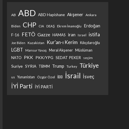
ABD
Akşener
ABD Hapishane
AB
Ankara
CHP
Erdoğan
Biden
CIA
DEAŞ
Ekrem İmamoğlu
FETÖ
istifa
Gazze
iran
F-16
HAMAS
Israel
Kur'an-ı Kerim
Kılıçdaroğlu
Kazakistan
Joe Biden
LGBT
Müslüman
Meral Akşener
Mansur Yavaş
PKK
PKK/YPG
SEDAT PEKER
NATO
seçim
Türkiye
Trump
Suriye
SYRIA
TBMM
Turkey
İsrail
İsveç
İBB
Yunanistan
Özgür Özel
us
İYİ Parti
İYİ PARTİ