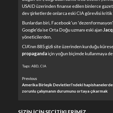
USAID üzerinden finanse edilen binlerce gazete
dev şirketlerde onlarca eski CIA görevlisi kritik
Bunlardan biri, Facebook’un ‘dezenformasyon’ 
Google’da ise Orta Doğu uzmanı eski ajan
Jacq
yöneticilerden.
CIA’nın 885 gizli site üzerinden kurduğu kürese
propaganda
için yoğun biçimde kullanmaya dev
Tags:
ABD
,
CIA
Continue
Previous
Amerika Birleşik Devletleri’ndeki hapishanelerde
Reading
zorunlu çalışmanın durumunu ortaya çıkarmak
SİZİN İÇİN SEÇİTİKLERİMİZ