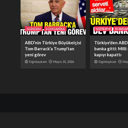
GÜNDEM
SONDAKİKA
GÜNDEM
SONDAK
ABD’nin Türkiye Büyükelçisi
Türkiye’den ABD’
Tom Barrack’a Trump’tan
banka gitti: Milli
yeni görev
kapıyı kapattı
Erginbaykam
Mayıs 31, 2026
Erginbaykam
May