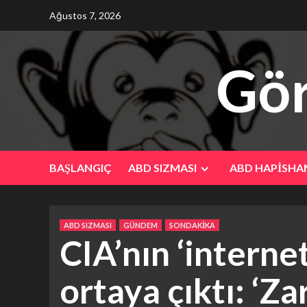
Skip
Ağustos 7, 2026
to
content
Gör
BAŞLANGIÇ
ABD SIZMASI
ABD HAPİSHA
ABD SIZMASI
GÜNDEM
SONDAKİKA
CIA’nın ‘interne
ortaya çıktı: ‘Z