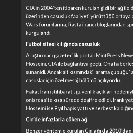
CIA’in 2004’ten itibaren kurulan gizli bir ağ ile
üzerinden casusluk faaliyeti yürüttüğü ortaya ç
Wars forumlarına, Rasta inancı bloglarından sp
kurgulandı.
Futbol sitesi kılığında casusluk
Araştırmacı gazetecilik portalı MintPress New
Hosseini, CIA ile bağlantıya geçti. Ona haberleş
sunanidi. Ancak alt kısmındaki ‘arama çubuğu’ asl
casuslar için özel mesaj bölümü açılıyordu.
Fakat İran istihbaratı, güvenlik açıkları nedeni
onlarca site kısa sürede deşifre edildi. İranlı yetk
Hosseini ise 9 yıl hapis yattı ve serbest kaldı
Çin’de infazlarla çöken ağ
Benzer yöntemle kurulan
Çin ağı da 2010’dan 