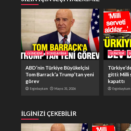
GÜNDEM
SONDAKİKA
GÜNDEM
ABD’nin Türkiye Büyükelçisi
Türkiye’d
Tom Barrack’a Trump’tan yeni
gitti: Milli
görev
kapattı
Erginbaykam
Mayıs 31, 2026
Erginbaykam
İLGİNİZİ ÇEKEBİLİR