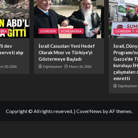
İKA
GÜNDEM
SONDAKİKA
GÜNDEM
li dev
İsrail Casusları Yeni Hedef
İsrail, Dün
 serveti alıp
Olarak Mısır ve Türkiye’yi
Programı’n
Göstermeye Başladı
Gazze’de T
kuruluşu İH
ıs 30, 2026
Erginbaykam
Mayıs 26, 2026
çalışmaları
emretti
Erginbaykam
Copyright © All rights reserved.
|
CoverNews
by AF themes.