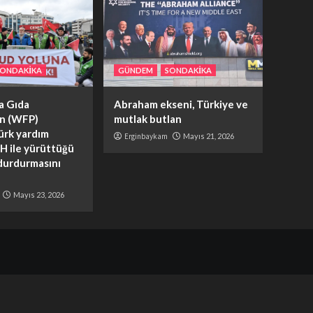
SONDAKİKA
GÜNDEM
SONDAKİKA
ya Gıda
Abraham ekseni, Türkiye ve
ın (WFP)
mutlak butlan
ürk yardım
Erginbaykam
Mayıs 21, 2026
H ile yürüttüğü
 durdurmasını
Mayıs 23, 2026