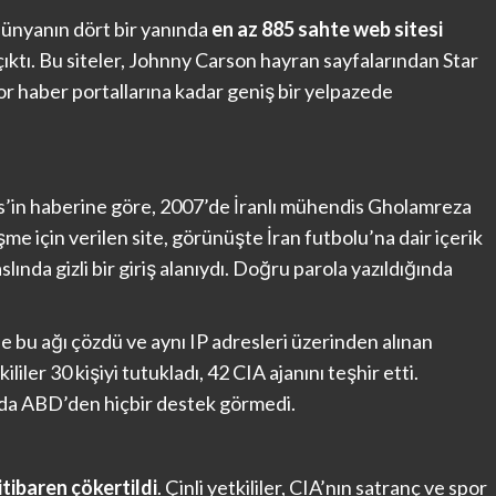
 dünyanın dört bir yanında
en az 885 sahte web sitesi
ıktı. Bu siteler, Johnny Carson hayran sayfalarından Star
or haber portallarına kadar geniş bir yelpazede
s’in haberine göre, 2007’de İranlı mühendis Gholamreza
me için verilen site, görünüşte İran futbolu’na dair içerik
ında gizli bir giriş alanıydı. Doğru parola yazıldığında
yle bu ağı çözdü ve aynı IP adresleri üzerinden alınan
ililer 30 kişiyi tutukladı, 42 CIA ajanını teşhir etti.
ğında ABD’den hiçbir destek görmedi.
itibaren çökertildi
. Çinli yetkililer, CIA’nın satranç ve spor